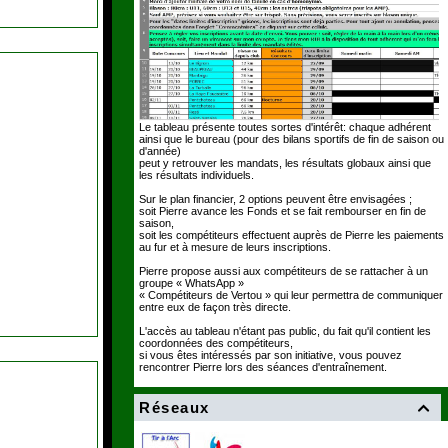
Le tableau présente toutes sortes d'intérêt: chaque adhérent
ainsi que le bureau (pour des bilans sportifs de fin de saison ou
d'année)
peut y retrouver les mandats, les résultats globaux ainsi que
les résultats individuels.
Sur le plan financier, 2 options peuvent être envisagées ;
soit Pierre avance les Fonds et se fait rembourser en fin de
saison,
soit les compétiteurs effectuent auprès de Pierre les paiements
au fur et à mesure de leurs inscriptions.
Pierre propose aussi aux compétiteurs de se rattacher à un
groupe « WhatsApp »
« Compétiteurs de Vertou » qui leur permettra de communiquer
entre eux de façon très directe.
L'accès au tableau n'étant pas public, du fait qu'il contient les
coordonnées des compétiteurs,
si vous êtes intéressés par son initiative, vous pouvez
rencontrer Pierre lors des séances d'entraînement.
Réseaux
