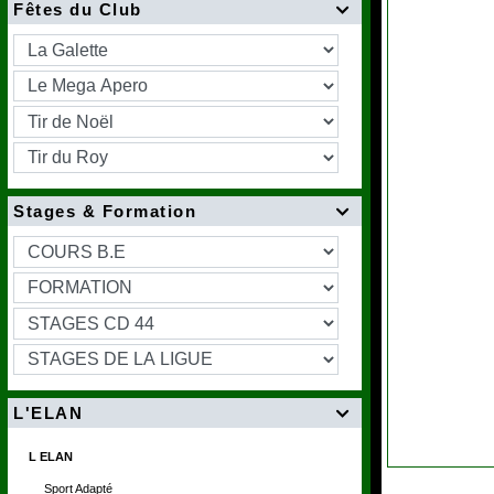
Fêtes du Club

Stages & Formation

L'ELAN

L ELAN
Sport Adapté