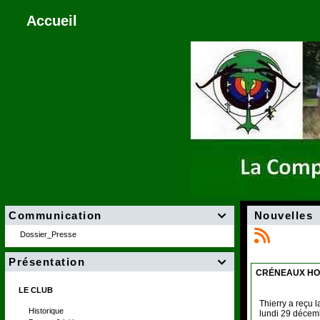
Accueil
Communication
Nouvelles

Dossier_Presse
Présentation

CRÉNEAUX HO
LE CLUB
Thierry a reçu l
Historique
lundi 29 décem