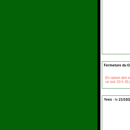
Fermeture du G
En raison des e
ce soir 20 h 30
Yves
- le
21/10/