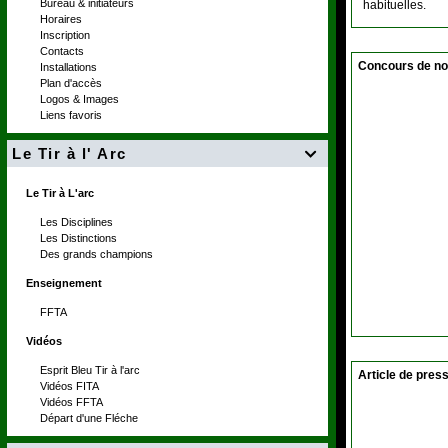
Bureau & initiateurs
habituelles.
Horaires
Inscription
Contacts
Concours de no
Installations
Plan d'accès
Logos & Images
Liens favoris
Le Tir à l' Arc

Le Tir à L'arc
Les Disciplines
Les Distinctions
Des grands champions
Enseignement
FFTA
Vidéos
Esprit Bleu Tir à l'arc
Article de pres
Vidéos FITA
Vidéos FFTA
Départ d'une Fléche